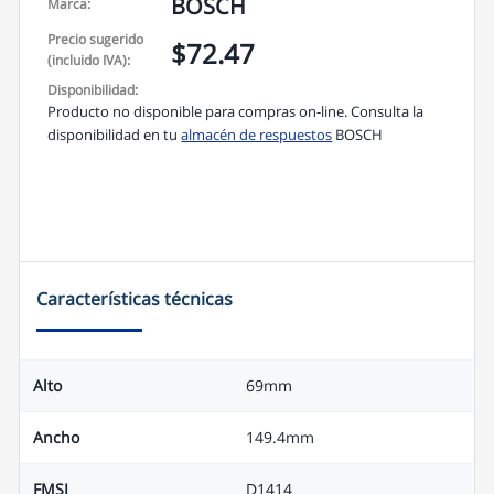
a
BOSCH
Marca:
p
p
Precio sugerido
$72.47
(incluido IVA):
Disponibilidad:
Producto no disponible para compras on-line. Consulta la
disponibilidad en tu
almacén de respuestos
BOSCH
Características técnicas
Alto
69mm
Ancho
149.4mm
FMSI
D1414