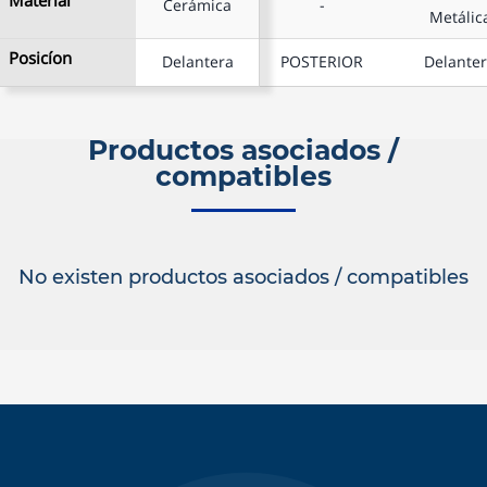
Cerámica
Cerámica
-
Metálic
Posicíon
Posicíon
Delantera
Delantera
POSTERIOR
Delante
Productos asociados /
compatibles
No existen productos asociados / compatibles