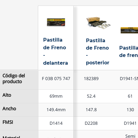
Pastilla
Pastilla
Pastilla
de Freno
de Freno
de Freno
Pastill
-
-
-
de fre
delantera
posterior
delantera
Código del
Código del
F 03B 075 747
F 03B 075 747
182389
D1941-
producto
producto
Alto
Alto
69mm
69mm
52.4
61
Pastilla
Pastilla
Pastill
Ancho
Ancho
de Freno
de Freno
de fre
149.4mm
149.4mm
147.8
130
-
-
FMSI
FMSI
D1414
D1414
D2208
D1941
delantera
posterior
Semi
Material
Material