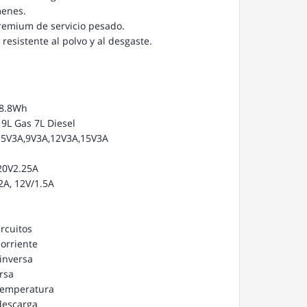
menes.
remium de servicio pesado.
resistente al polvo y al desgaste.
88.8Wh
9L Gas 7L Diesel
: 5V3A,9V3A,12V3A,15V3A
20V2.25A
2A, 12V/1.5A
ircuitos
orriente
inversa
rsa
etemperatura
descarga