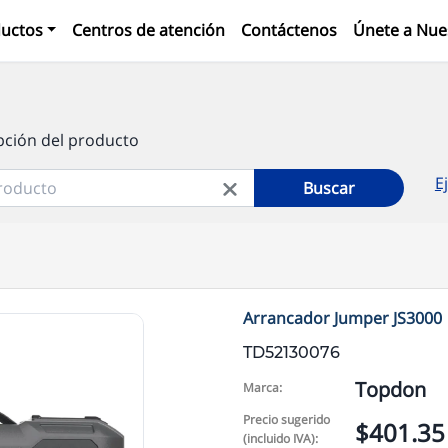
uctos
Centros de atención
Contáctenos
Únete a Nue
pción del producto
E
Buscar
Arrancador Jumper JS3000
TD52130076
Topdon
Marca:
Precio sugerido
$401.35
(incluido IVA):