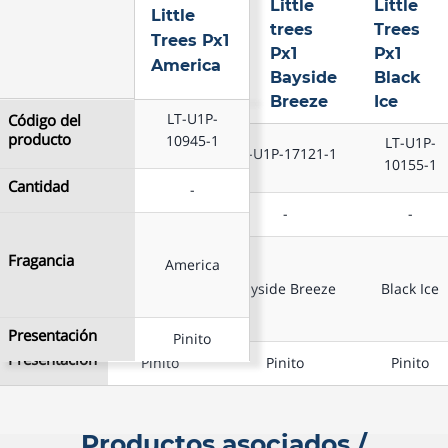
Little
Little
Little
Little
trees
Trees
Trees Px1
Trees
Px1
Px1
Px1
America
Bayside
Black
America
Breeze
Ice
LT-U1P-
Código del
producto
10945-1
LT-U1P-
LT-U1P-
Código del
LT-U1P-17121-1
producto
10945-1
10155-1
Cantidad
-
Cantidad
-
-
-
Little
Little
Little
Trees
trees
Trees
Fragancia
America
Px1
Px1
Px1
Fragancia
America
Bayside Breeze
Black Ice
America
Bayside
Black
Breeze
Ice
Presentación
Pinito
Presentación
Pinito
Pinito
Pinito
Productos asociados /