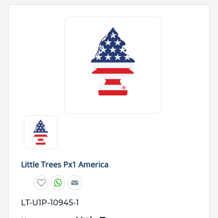
Little Trees Px1 America
W
E
h
m
a
a
t
i
LT-U1P-10945-1
s
l