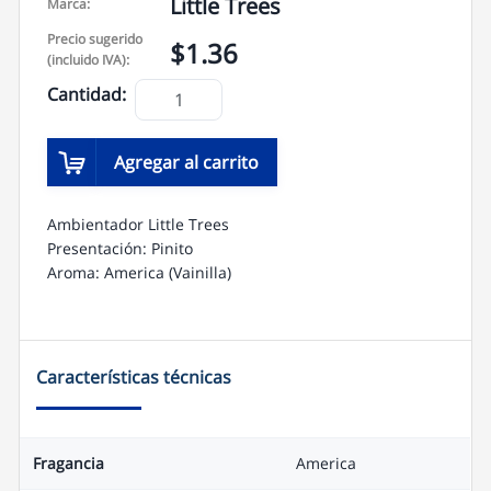
a
Little Trees
Marca:
p
p
Precio sugerido
$1.36
(incluido IVA):
Cantidad:
Agregar al carrito
Ambientador Little Trees
Presentación: Pinito
Aroma: America (Vainilla)
Características técnicas
Fragancia
America