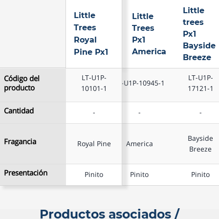
Little
Little
Little
Little
trees
Trees
Trees
Trees
Px1
Royal
Royal
Px1
Bayside
Pine Px1
America
Pine Px1
Breeze
LT-U1P-
LT-U1P-
LT-U1P-
Código del
Código del
LT-U1P-10945-1
producto
producto
10101-1
10101-1
17121-1
Cantidad
Cantidad
-
-
-
-
Little
Little
Little
Trees
Trees
trees
Bayside
Fragancia
Fragancia
Royal
Px1
Px1
Royal Pine
Royal Pine
America
Breeze
Pine Px1
America
Bayside
Breeze
Presentación
Presentación
Pinito
Pinito
Pinito
Pinito
Productos asociados /