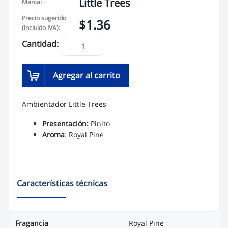
a
Little Trees
Marca:
p
p
Precio sugerido
$1.36
(incluido IVA):
Cantidad:
Agregar al carrito
Ambientador Little Trees
Presentación:
Pinito
Aroma
: Royal Pine
Características técnicas
Fragancia
Royal Pine