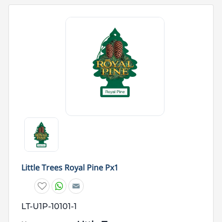
Little Trees Royal Pine Px1
W
E
h
m
a
a
t
i
LT-U1P-10101-1
s
l