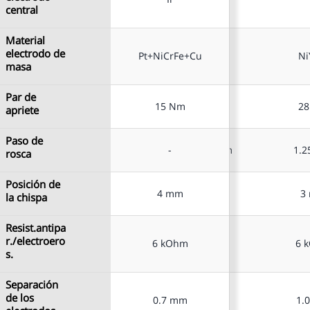
central
central
Material
Material
electrodo de
electrodo de
Pt+NiCrFe+Cu
Pt+NiCrFe+Cu
NiY+Pt
Ni
masa
masa
Par de
Par de
15 Nm
15 Nm
28 Nm
2
apriete
apriete
Paso de
Paso de
-
-
1.25 mm
1.
rosca
rosca
Posición de
Posición de
4 mm
4 mm
4 mm
3
la chispa
la chispa
Resist.antipa
Resist.antipa
r./electroero
r./electroero
6 kOhm
6 kOhm
6 kOhm
6 
s.
s.
Separación
Separación
de los
de los
0.7 mm
0.7 mm
1.0 mm
1.