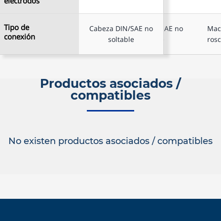
electrodos
electrodos
Cabeza
Tipo de
Tipo de
Cabeza DIN/SAE no
Cabeza DIN/SAE no
Mac
DIN/SAE no
conexión
conexión
soltable
soltable
ros
soltable
Productos asociados /
compatibles
No existen productos asociados / compatibles