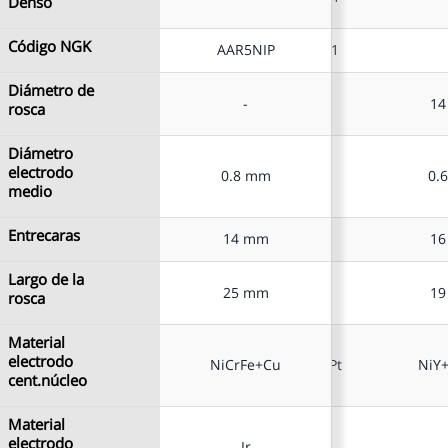
Denso
Denso
Código NGK
Código NGK
AAR5NIP
AAR5NIP
PFR5N-11
Diámetro de
Diámetro de
-
-
14 mm
1
rosca
rosca
Diámetro
Diámetro
electrodo
electrodo
0.8 mm
0.8 mm
0.7 mm
0.
medio
medio
Entrecaras
Entrecaras
14 mm
14 mm
16 mm
1
Largo de la
Largo de la
25 mm
25 mm
19 mm
1
rosca
rosca
Material
Material
electrodo
electrodo
NiCrFe+Cu
NiCrFe+Cu
NiY+Cu+Pt
NiY
cent.núcleo
cent.núcleo
Material
Material
electrodo
electrodo
Ir
Ir
Pt