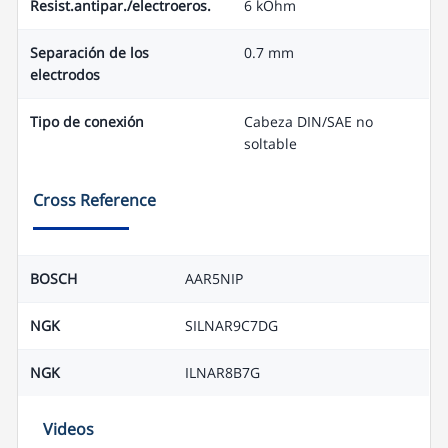
Resist.antipar./electroeros.
6 kOhm
Separación de los
0.7 mm
electrodos
Tipo de conexión
Cabeza DIN/SAE no
soltable
Cross Reference
BOSCH
AAR5NIP
NGK
SILNAR9C7DG
NGK
ILNAR8B7G
Videos